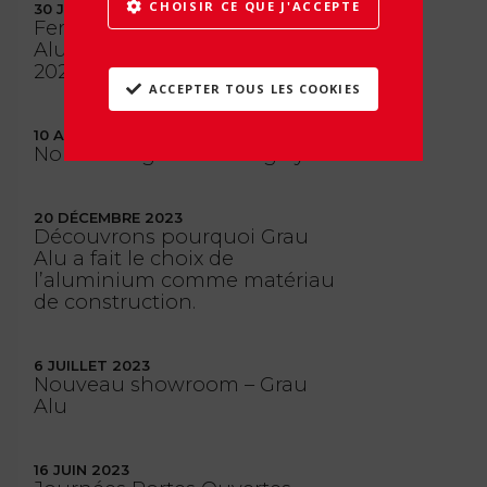
CHOISIR CE QUE J'ACCEPTE
30 JUILLET 2024
Fermeture estivale de Grau
Alu : du 31 août au 16 août
2024
ACCEPTER TOUS LES COOKIES
10 AVRIL 2024
Nouvelle Agence – Longwy
20 DÉCEMBRE 2023
Découvrons pourquoi Grau
Alu a fait le choix de
l’aluminium comme matériau
de construction.
6 JUILLET 2023
Nouveau showroom – Grau
Alu
16 JUIN 2023