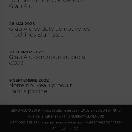
Journées Portes Ouvertes –
Grau Alu
26 MAI 2023
Grau Alu se dote de nouvelles
machines Elumatec
27 FÉVRIER 2023
Grau Alu contribue au projet
eCO2
8 SEPTEMBRE 2022
Notre nouveau produit …
L’abris piscine
GRAU ALU© 2019 - Tous droits réservés -
03 87 30 20 10 -
7,
Rue de la Gillière - 57140 NORROY-LE-VENEUR
Mentions légales
-
-
Gérer mes données
-
GÉRER MES COOKIES
Réalisation :
OCI