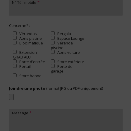
N° Tél. mobile
Concerne* :
Vérandas
Pergola
Abris piscine
Espace Lounge
Bioclimatique
Véranda
piscine
Extension
Abris voiture
GRAU ALU
Porte d'entrée
Store extérieur
Portail
Porte de
garage
Store banne
Joindre une photo
(format JPG ou PDF uniquement)
Message