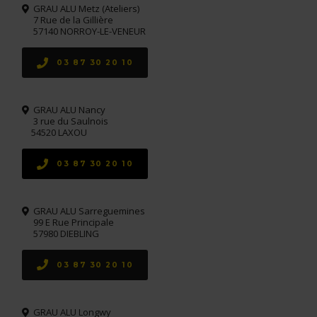
GRAU ALU Metz (Ateliers)
7 Rue de la Gillière
57140 NORROY-LE-VENEUR
03 87 30 20 10
GRAU ALU Nancy
3 rue du Saulnois
54520 LAXOU
03 87 30 20 10
GRAU ALU Sarreguemines
99 E Rue Principale
57980 DIEBLING
03 87 30 20 10
GRAU ALU Longwy