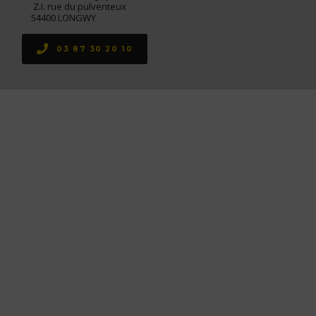
Z.I. rue du pulventeux
54400 LONGWY
03 87 30 20 10