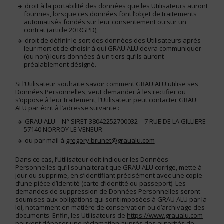
droit à la portabilité des données que les Utilisateurs auront
fournies, lorsque ces données font l’objet de traitements
automatisés fondés sur leur consentement ou sur un
contrat (article 20 RGPD),
droit de définir le sort des données des Utilisateurs après
leur mort et de choisir à qui GRAU ALU devra communiquer
(ou non) leurs données à un tiers qu’ils auront
préalablement désigné.
Si l’Utilisateur souhaite savoir comment GRAU ALU utilise ses
Données Personnelles, veut demander à les rectifier ou
s’oppose à leur traitement, l’Utilisateur peut contacter GRAU
ALU par écrit à l’adresse suivante :
GRAU ALU – N° SIRET 38042252700032 – 7 RUE DE LA GILLIERE
57140 NORROY LE VENEUR
ou par mail à
gregory.brunet@graualu.com
Dans ce cas, l’Utilisateur doit indiquer les Données
Personnelles qu’il souhaiterait que GRAU ALU corrige, mette à
jour ou supprime, en s’identifiant précisément avec une copie
d’une pièce d’identité (carte d’identité ou passeport). Les
demandes de suppression de Données Personnelles seront
soumises aux obligations qui sont imposées à GRAU ALU par la
loi, notamment en matière de conservation ou d’archivage des
documents. Enfin, les Utilisateurs de
https://www.graualu.com
peuvent déposer une réclamation auprès des autorités de