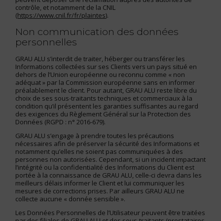
contrôle, et notamment de la CNIL
(
https://www.cnil.fr/fr/plaintes
).
Non communication des données
personnelles
GRAU ALU s’interdit de traiter, héberger ou transférer les
Informations collectées sur ses Clients vers un pays situé en
dehors de l’Union européenne ou reconnu comme « non
adéquat » par la Commission européenne sans en informer
préalablement le client. Pour autant, GRAU ALU reste libre du
choix de ses sous-traitants techniques et commerciaux à la
condition qu’il présentent les garanties suffisantes au regard
des exigences du Règlement Général sur la Protection des
Données (RGPD : n° 2016-679).
GRAU ALU s’engage à prendre toutes les précautions
nécessaires afin de préserver la sécurité des Informations et
notamment qu’elles ne soient pas communiquées à des
personnes non autorisées. Cependant, si un incident impactant
l’intégrité ou la confidentialité des Informations du Client est
portée à la connaissance de GRAU ALU, celle-ci devra dans les
meilleurs délais informer le Client et lui communiquer les
mesures de corrections prises. Par ailleurs GRAU ALU ne
collecte aucune « donnée sensible ».
Les Données Personnelles de l’Utilisateur peuvent être traitées
par des filiales de GRAU ALU et des sous-traitants (prestataires