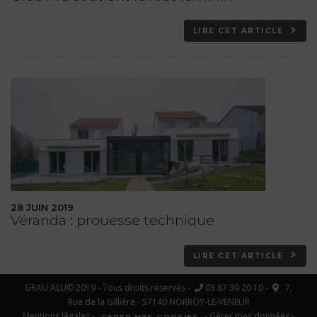
LIRE CET ARTICLE
28 JUIN 2019
Véranda : prouesse technique
LIRE CET ARTICLE
GRAU ALU© 2019 - Tous droits réservés -
03 87 30 20 10 -
7,
Rue de la Gillière - 57140 NORROY-LE-VENEUR
Mentions légales
-
-
Gérer mes données
-
GÉRER MES COOKIES