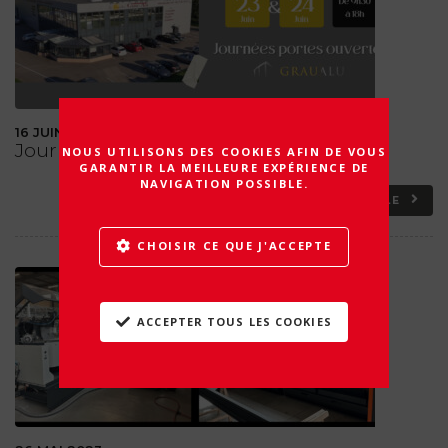
16 JUIN 2023
Journées Portes Ouvertes – Grau Alu
NOUS UTILISONS DES COOKIES AFIN DE VOUS
GARANTIR LA MEILLEURE EXPÉRIENCE DE
NAVIGATION POSSIBLE.
LIRE CET ARTICLE
CHOISIR CE QUE J'ACCEPTE
ACCEPTER TOUS LES COOKIES