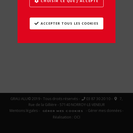
CHOISIR CE QUE J'ACCEPTE
ACCEPTER TOUS LES COOKIES
GRAU ALU© 2019 - Tous droits réservés -
03 87 30 20 10 -
7,
Rue de la Gillière - 57140 NORROY-LE-VENEUR
Mentions légales
-
-
Gérer mes données
-
GÉRER MES COOKIES
Réalisation :
OCI